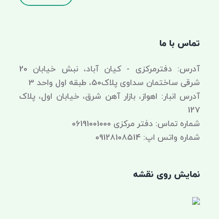
تماس با ما
آدرس: دفترمرکزی - کیان آباد، نبش خیابان 20
شرقی ساختمان سداوی پلاک50، طبقه اول واحد 3
آدرس انبار: اهواز، بازار آهن شرق، خیابان اول، پلاک
127
شماره تماس: دفتر مرکزی 06191001000
شماره واتس اپ: 09128108514
نمایش روی نقشه