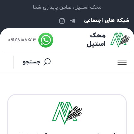
محک استیل، ضامن پایداری شما
شبکه های اجتماعی
محک
09128108514
استیل
جستجو