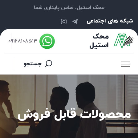
محک استیل، ضامن پایداری شما
شبکه های اجتماعی
محک
09128108514
استیل
جستجو
محصولات قابل فروش