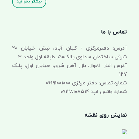
بیشتر بخوانید
تماس با ما
آدرس: دفترمرکزی - کیان آباد، نبش خیابان 20
شرقی ساختمان سداوی پلاک50، طبقه اول واحد 3
آدرس انبار: اهواز، بازار آهن شرق، خیابان اول، پلاک
127
شماره تماس: دفتر مرکزی 06191001000
شماره واتس اپ: 09128108514
نمایش روی نقشه