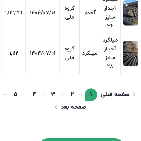
آجدار
گروه
آجدار
1404/07/01
1,112,221
سایز
ملی
32
میلگرد
آجدار
گروه
میلگرد
1404/07/01
1,112
سایز
ملی
28
صفحه قبلی
1
2
3
4
5
صفحه بعد