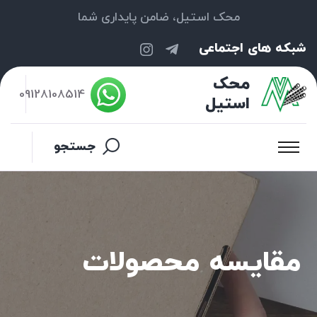
محک استیل، ضامن پایداری شما
شبکه های اجتماعی
محک
09128108514
استیل
جستجو
مقایسه محصولات