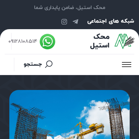
محک استیل، ضامن پایداری شما
شبکه های اجتماعی
محک
09128108514
استیل
جستجو