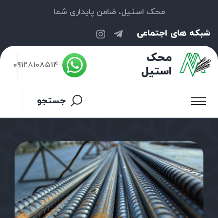
محک استیل، ضامن پایداری شما
شبکه های اجتماعی
محک
09128108514
استیل
جستجو