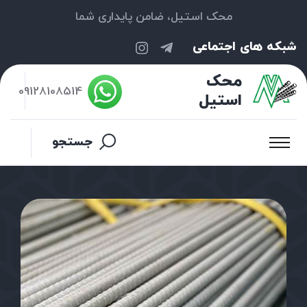
محک استیل، ضامن پایداری شما
شبکه های اجتماعی
محک
09128108514
استیل
جستجو