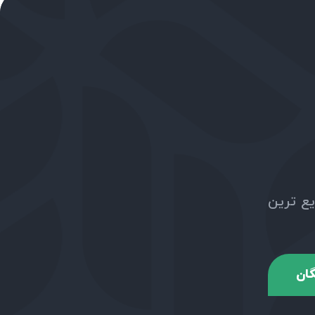
یع ترین
گان