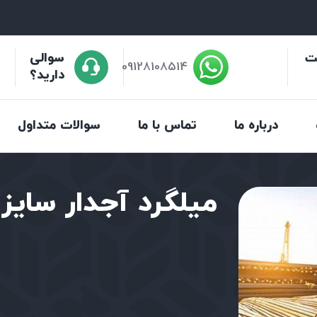
د
ت
سوالی
09128108514
0
دارید؟
درباره ما
تماس با ما
سوالات متداول
میلگرد آجدار سایز 10