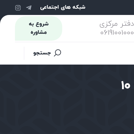
شبکه های اجتماعی
فتر مرکزی
شروع به
0619100100
مشاوره
جستجو