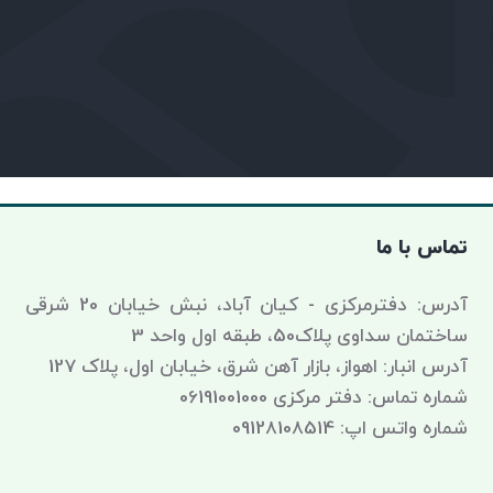
تماس با ما
آدرس: دفترمرکزی - کیان آباد، نبش خیابان 20 شرقی
ساختمان سداوی پلاک50، طبقه اول واحد 3
آدرس انبار: اهواز، بازار آهن شرق، خیابان اول، پلاک 127
شماره تماس: دفتر مرکزی 06191001000
شماره واتس اپ: 09128108514