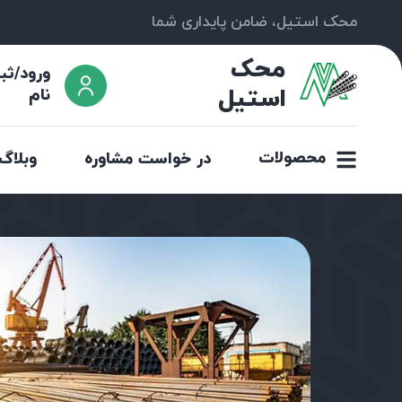
محک استیل، ضامن پایداری شما
محک
ورود/ثب
استیل
نام
محصولات
در خواست مشاوره
وبلاگ