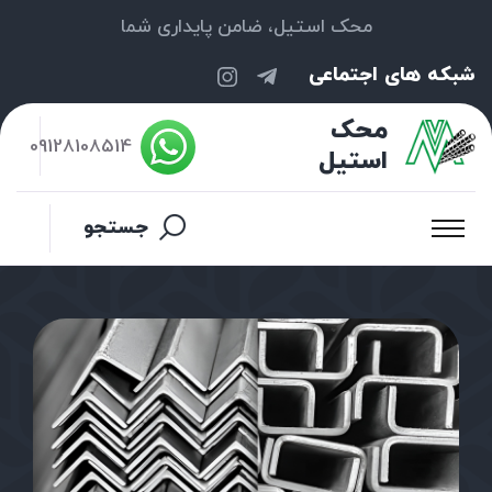
محک استیل، ضامن پایداری شما
شبکه های اجتماعی
محک
09128108514
استیل
جستجو