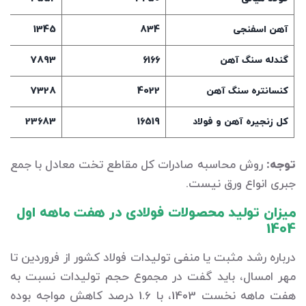
آهن اسفنجی
834
1345
گندله سنگ آهن
6166
7893
کنسانتره سنگ آهن
4022
7328
کل زنجیره آهن و فولاد
16519
23683
توجه:
روش محاسبه صادرات کل مقاطع تخت معادل با جمع
جبری انواع ورق نیست.
میزان تولید محصولات فولادی در هفت ماهه اول
1404
درباره رشد مثبت یا منفی تولیدات فولاد کشور از فروردین تا
مهر امسال، باید گفت در مجموع حجم تولیدات نسبت به
هفت ماهه نخست 1403، با 1.6 درصد کاهش مواجه بوده