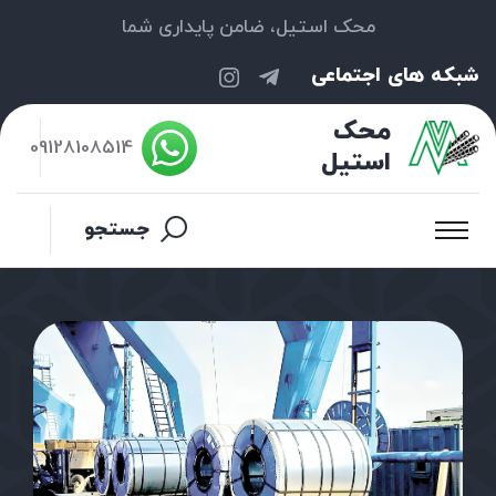
محک استیل، ضامن پایداری شما
شبکه های اجتماعی
محک
09128108514
استیل
جستجو