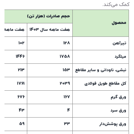
کمک می‌کند.
حجم صادرات (هزار تن)
محصول
هفت ماهه سال 1403
هفت ماهه سال 4
تیرآهن
128
102
میلگرد
1758
1446
نبشی، ناودانی و سایر مقاطع
153
213
کل مقاطع طویل فولادی
2039
1761
ورق گرم
167
676
ورق سرد
4
43
ورق پوشش‌دار
33
59