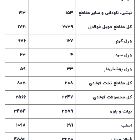
نبشی، ناودانی و سایر مقاطع
153
213
کل مقاطع طویل فولادی
2039
1761
ورق گرم
167
676
ورق سرد
4
43
ورق پوشش‌دار
33
59
کل مقاطع تخت فولادی
208
805
کل محصولات فولادی
2247
2566
بیلت و بلوم
2579
3454
اسلب
671
1098
فولاد میانی
3250
4552