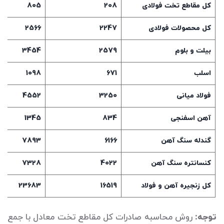
کل مقاطع تخت فولادی
208
805
کل محصولات فولادی
2247
2566
بیلت و بلوم
2579
3454
اسلب
671
1098
فولاد میانی
3250
4552
آهن اسفنجی
834
1345
گندله سنگ آهن
6166
7893
کنسانتره سنگ آهن
4022
7328
کل زنجیره آهن و فولاد
16519
23683
توجه:
روش محاسبه صادرات کل مقاطع تخت معادل با جمع