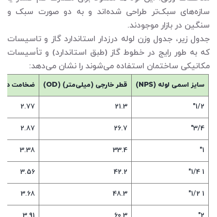
سازه‌های سبک‌تر طراحی شده‌اند و به دو صورت سبک و
سنگین در بازار موجودند.
جدول زیر، جدول وزن لوله درزدار استاندارد گاز و تاسیسات
که به طور رایج در خطوط گاز (طبق استاندارد) و تأسیسات
مکانیکی ساختمان استفاده می‌شوند را نشان می‌دهد:
سایز اسمی لوله (
NPS
)
قطر خارجی (میلی‌متر) (
OD
)
ضخامت دیوار
2.77
21.3
1/2"
2.87
26.7
3/4"
3.38
33.4
1"
3.56
42.2
1 1/4"
3.68
48.3
1 1/2"
3.91
60.3
2"