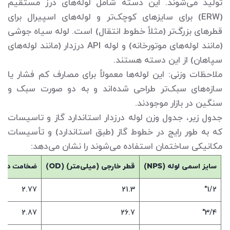
تولید می‌شوند. این دسته شامل لوله‌های درز مستقیم
(ERW) برای سایزهای کوچک‌تر و لوله‌های اسپیرال برای
قطرهای بزرگ‌تر (مثلاً خطوط انتقال) است. لوله سیاه جوشی
(مانند لوله‌های موتورخانه) و لوله API درزدار (مانند لوله‌های
سپاهان) از این دسته هستند.
ملاحظات وزنی: این لوله‌ها معمولاً برای مصارف کم فشار یا
سازه‌های سبک‌تر طراحی شده‌اند و به دو صورت سبک و
سنگین در بازار موجودند.
جدول زیر، جدول وزن لوله درزدار استاندارد گاز و تاسیسات
که به طور رایج در خطوط گاز (طبق استاندارد) و تأسیسات
مکانیکی ساختمان استفاده می‌شوند را نشان می‌دهد:
سایز اسمی لوله (
NPS
)
قطر خارجی (میلی‌متر) (
OD
)
ضخامت دیوار
2.77
21.3
1/2"
2.87
26.7
3/4"