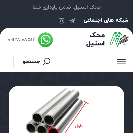
محک استیل، ضامن پایداری شما
شبکه های اجتماعی
محک
09128108514
استیل
جستجو