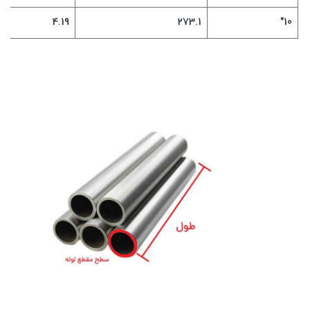
4.19
273.1
10"