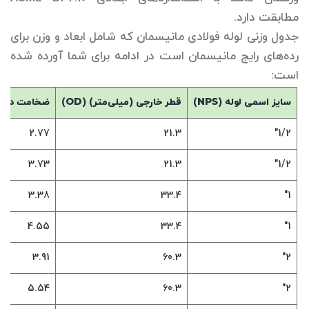
مطابقت دارد.
جدول وزنی لوله فولادی مانیسمان که شامل ابعاد و وزن برای
رده‌های رایج مانیسمان است در ادامه برای شما آورده شده
است:
سایز اسمی لوله (
NPS
)
قطر خارجی (میلی‌متر) (
OD
)
ضخامت دیوار
2.77
21.3
1/2"
3.73
21.3
1/2"
3.38
33.4
1"
4.55
33.4
1"
3.91
60.3
2"
5.54
60.3
2"