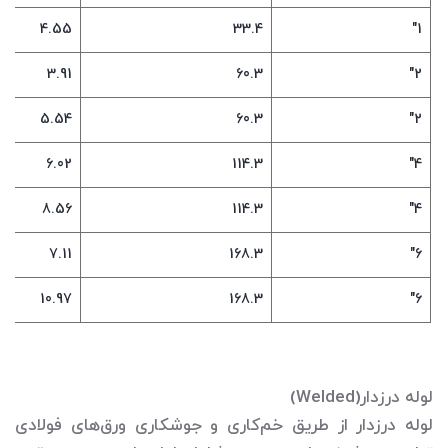
4.55
33.4
1"
3.91
60.3
2"
5.54
60.3
2"
6.02
114.3
4"
8.56
114.3
4"
7.11
168.3
6"
10.97
168.3
6"
لوله درزدار(Welded)
لوله درزدار از طریق خم‌کاری و جوشکاری ورق‌های فولادی