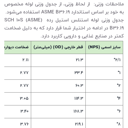
ملاحظات وزنی: از لحاظ وزنی، از جدول وزنی لوله مخصوص
به خود بر اساس استاندارد ASME B36.19 استفاده می‌شود.
جدول وزنی لوله استنلس استیل رده (SCH 10S (ASME
B36.19 در ادامه در اختیار شما قرار دارد که به دلیل ضخامت
کمتر در صنایع غذایی و دارویی کاربرد دارد.
سایز اسمی (
NPS
)
قطر خارجی (
OD
) (میلی‌متر)
ضخامت دیواره (م
2.11
21.3
2/1"
2.77
33.4
1"
2.77
60.3
2"
3.05
114.3
4"
3.40
168.3
6"
3.76
219.1
8"