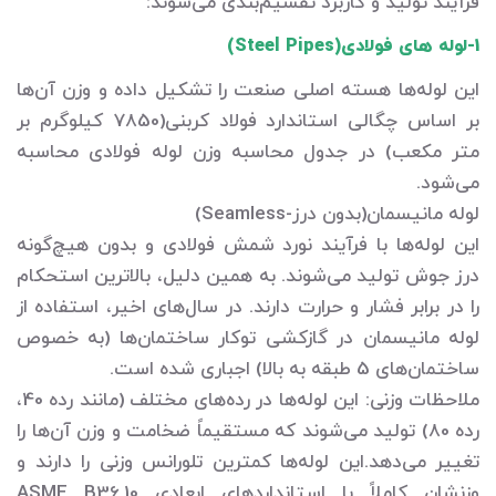
فرآیند تولید و کاربرد تقسیم‌بندی می‌شوند:
1-لوله های فولادی(Steel Pipes)
این لوله‌ها هسته اصلی صنعت را تشکیل داده و وزن آن‌ها
بر اساس چگالی استاندارد فولاد کربنی(7850 کیلوگرم بر
متر مکعب) در جدول محاسبه وزن لوله فولادی محاسبه
می‌شود.
لوله مانیسمان(بدون درز-Seamless)
این لوله‌ها با فرآیند نورد شمش فولادی و بدون هیچ‌گونه
درز جوش تولید می‌شوند. به همین دلیل، بالاترین استحکام
را در برابر فشار و حرارت دارند. در سال‌های اخیر، استفاده از
لوله مانیسمان در گازکشی توکار ساختمان‌ها (به خصوص
ساختمان‌های 5 طبقه به بالا) اجباری شده است.
ملاحظات وزنی: این لوله‌ها در رده‌های مختلف (مانند رده 40،
رده 80) تولید می‌شوند که مستقیماً ضخامت و وزن آن‌ها را
تغییر می‌دهد.این لوله‌ها کمترین تلورانس وزنی را دارند و
وزنشان کاملاً با استانداردهای ابعادی ASME B36.10