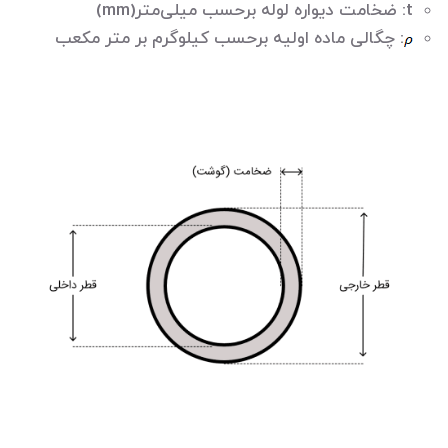
t: ضخامت دیواره لوله برحسب میلی‌متر(mm)
: چگالی ماده اولیه برحسب کیلوگرم بر متر مکعب