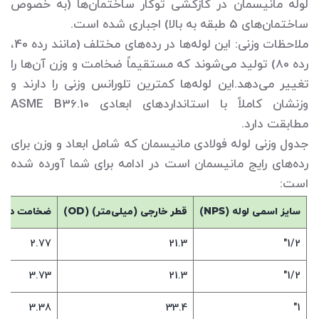
لوله مانیسمان در گازکشی توکار ساختمان‌ها (به خصوص
ساختمان‌های 5 طبقه به بالا) اجباری شده است.
ملاحظات وزنی: این لوله‌ها در رده‌های مختلف (مانند رده 40،
رده 80) تولید می‌شوند که مستقیماً ضخامت و وزن آن‌ها را
تغییر می‌دهد.این لوله‌ها کمترین تلورانس وزنی را دارند و
وزنشان کاملاً با استانداردهای ابعادی ASME B36.10
مطابقت دارد.
جدول وزنی لوله فولادی مانیسمان که شامل ابعاد و وزن برای
رده‌های رایج مانیسمان است در ادامه برای شما آورده شده
است:
سایز اسمی لوله (
NPS
)
قطر خارجی (میلی‌متر) (
OD
)
ضخامت دیوار
2.77
21.3
1/2"
3.73
21.3
1/2"
3.38
33.4
1"