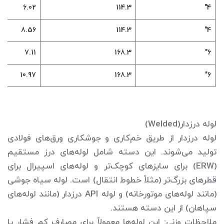
6.02
114.3
4"
8.56
114.3
4"
7.11
168.3
6"
10.97
168.3
6"
لوله درزدار(Welded)
لوله درزدار از طریق خم‌کاری و جوشکاری ورق‌های فولادی
تولید می‌شوند. این دسته شامل لوله‌های درز مستقیم
(ERW) برای سایزهای کوچک‌تر و لوله‌های اسپیرال برای
قطرهای بزرگ‌تر (مثلاً خطوط انتقال) است. لوله سیاه جوشی
(مانند لوله‌های موتورخانه) و لوله API درزدار (مانند لوله‌های
سپاهان) از این دسته هستند.
ملاحظات وزنی: این لوله‌ها معمولاً برای مصارف کم فشار یا