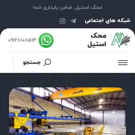
محک استیل، ضامن پایداری شما
شبکه های اجتماعی
محک
09128108514
استیل
جستجو