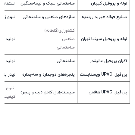
لوله و پروفیل کیهان
ساختمانی سبک و نیمه‌سنگین
استفاده از فناوری جوش RW
صنایع فولاد هیربد زرندیه
سازه‌های صنعتی و ساختمانی
تنوع زیا
کشاورزی(گلخانه)
لوله و پروفیل سپنتا تهران
صنعتی
تولید لو
ساختمانی
آذران پروفیل عالیقدر
ساختمانی
تولید پر
پروفیل UPVC ویستابست
پنجره‌های دوجداره و سه‌جداره
لیدر بازار PVC
تنوع بالا
پروفیل UPVC هافمن
سیستم‌های کامل درب و پنجره
کیفیت عا