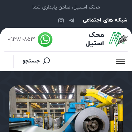
محک استیل، ضامن پایداری شما
شبکه های اجتماعی
محک
09128108514
استیل
جستجو