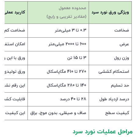
محدوده معمول
ویژگی ورق نورد سرد
کاربرد عملی و 
(مقادیر تقریبی و رایج)
ضخامت
0.3 تا 3 میلی‌متر
ضخامت کم باعث
عرض
600 تا 2000 میلی‌متر
امکان استفاده
وزن رول
3 تا 15 تن
ورق‌ با این و
استحکام کششی
270 تا 410 مگاپاسکال
ورق تولیدی نو
حد تسلیم
140 تا 280 مگاپاسکال
این رقم نشان‌
درصد ازدیاد طول
28 تا 40 درصد
قابلیت کشش و
کیفیت سطح
صاف و صیقلی، بدون موج، براق
این کیفیت سطح
مراحل عملیات نورد سرد