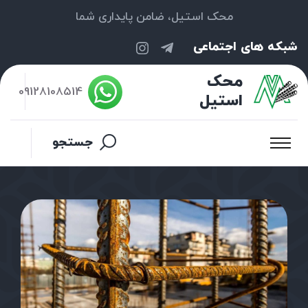
محک استیل، ضامن پایداری شما
شبکه های اجتماعی
محک
09128108514
استیل
جستجو