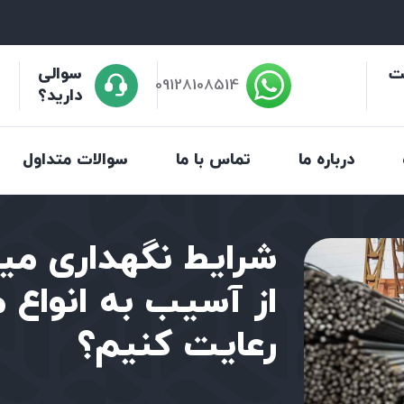
د
ت
سوالی
09128108514
0
دارید؟
درباره ما
تماس با ما
سوالات متداول
شرایط نگهداری میل
از آسیب به انواع م
رعایت کنیم؟