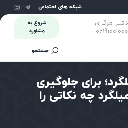
شبکه های اجتماعی
فتر مرکزی
شروع به
0619100100
مشاوره
جستجو
گرد؛ برای جلوگیری
یلگرد چه نکاتی را