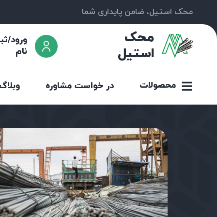
محک استیل، ضامن پایداری شما
محک
ورود/ثب
استیل
نام
محصولات
در خواست مشاوره
وبلاگ