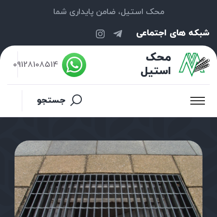
محک استیل، ضامن پایداری شما
شبکه های اجتماعی
محک
09128108514
استیل
جستجو