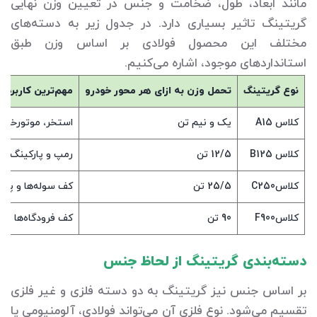
مانند ابعاد، طول، ضخامت و جنس در تعیین وزن نهایی
گریتینگ تاثیر بسیاری دارد. در جدول زیر به دسته‌های
مختلف این محصول فولادی بر اساس وزن طبق
استانداردهای موجود، اشاره می‌کنیم.
نوع گریتینگ
تحمل وزن به ازای هر محور خودرو
مهم‌ترین کاربرد
کلاس A15
یک و نیم تن
استخر، موتورخانه
کلاس B125
12/5 تن
رمپ و پارکینگ‌ها
کلاسC250
25/5 تن
کف سوله‌ها و پار
کلاسF900
90 تن
کف فرودگاه‌ها
دسته‌بندی گریتینگ از لحاظ جنس
بر اساس جنس نیز گریتینگ به دو دسته فلزی و غیر فلزی
تقسیم می‌شود. نوع فلزی آن می‌تواند فولادی، آلومنیومی یا