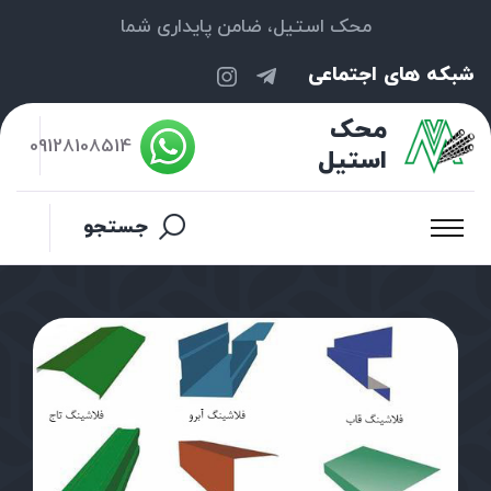
محک استیل، ضامن پایداری شما
شبکه های اجتماعی
محک
09128108514
استیل
جستجو