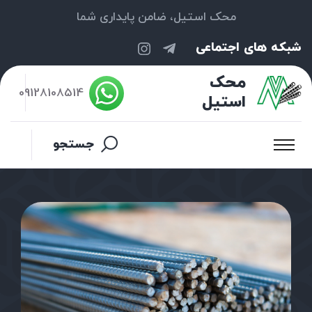
محک استیل، ضامن پایداری شما
شبکه های اجتماعی
محک
09128108514
استیل
جستجو