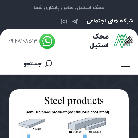
محک استیل، ضامن پایداری شما
شبکه های اجتماعی
محک
09128108514
استیل
جستجو