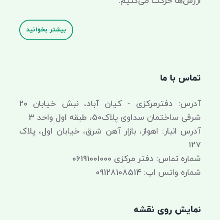
ارزش‌ها حرکت می‌کنیم.
بیشتر بخوانید
تماس با ما
آدرس: دفترمرکزی - کیان آباد، نبش خیابان 20
شرقی ساختمان سداوی پلاک50، طبقه اول واحد 3
آدرس انبار: اهواز، بازار آهن شرق، خیابان اول، پلاک
127
شماره تماس: دفتر مرکزی 06191001000
شماره واتس اپ: 09128108514
نمایش روی نقشه