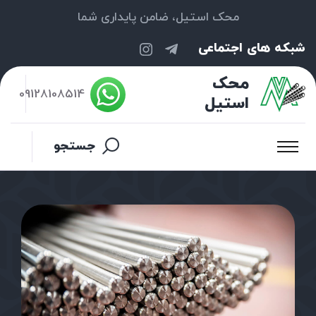
محک استیل، ضامن پایداری شما
شبکه های اجتماعی
محک
09128108514
استیل
جستجو