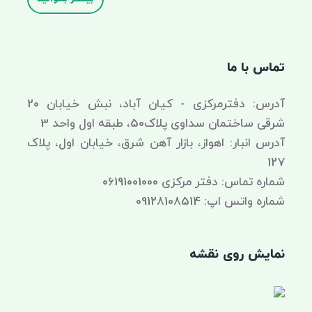
تماس با ما
آدرس: دفترمرکزی - کیان آباد، نبش خیابان 20
شرقی ساختمان سداوی پلاک50، طبقه اول واحد 3
آدرس انبار: اهواز، بازار آهن شرق، خیابان اول، پلاک
127
شماره تماس: دفتر مرکزی 06191001000
شماره واتس اپ: 09128108514
نمایش روی نقشه