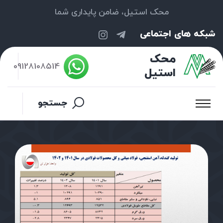
محک استیل، ضامن پایداری شما
شبکه های اجتماعی
محک
09128108514
استیل
جستجو