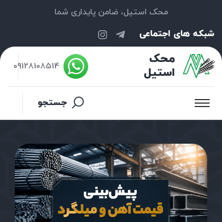
محک استیل، ضامن پایداری شما
شبکه های اجتماعی
محک
09128108514
استیل
جستجو